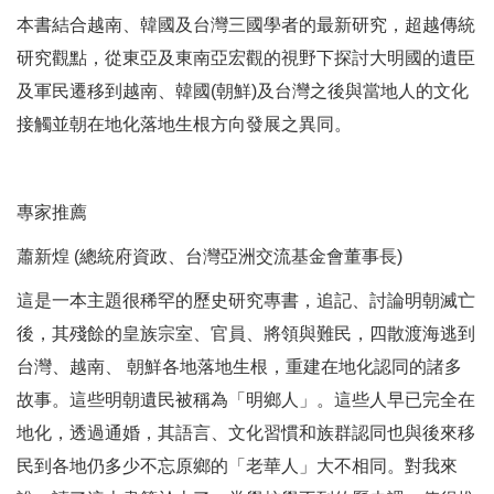
本書結合越南、韓國及台灣三國學者的最新研究，超越傳統
研究觀點，從東亞及東南亞宏觀的視野下探討大明國的遺臣
及軍民遷移到越南、韓國(朝鮮)及台灣之後與當地人的文化
接觸並朝在地化落地生根方向發展之異同。
專家推薦
蕭新煌 (總統府資政、台灣亞洲交流基金會董事長)
這是一本主題很稀罕的歷史研究專書，追記、討論明朝滅亡
後，其殘餘的皇族宗室、官員、將領與難民，四散渡海逃到
台灣、越南、 朝鮮各地落地生根，重建在地化認同的諸多
故事。這些明朝遺民被稱為「明鄉人」。這些人早已完全在
地化，透過通婚，其語言、文化習慣和族群認同也與後來移
民到各地仍多少不忘原鄉的「老華人」大不相同。對我來