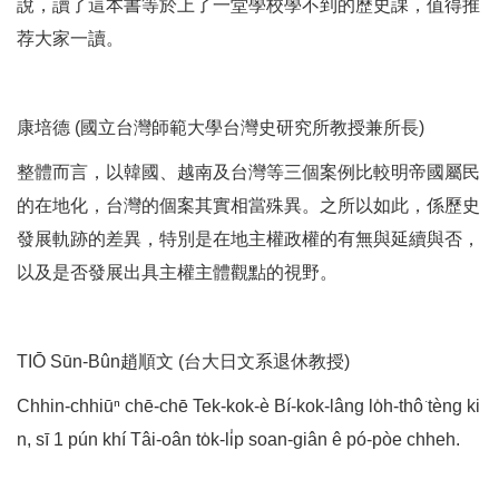
說，讀了這本書等於上了一堂學校學不到的歷史課，值得推
荐大家一讀。
康培德 (國立台灣師範大學台灣史研究所教授兼所長)
整體而言，以韓國、越南及台灣等三個案例比較明帝國屬民
的在地化，台灣的個案其實相當殊異。之所以如此，係歷史
發展軌跡的差異，特別是在地主權政權的有無與延續與否，
以及是否發展出具主權主體觀點的視野。
TIŌ Sūn-Bûn趙順文 (台大日文系退休教授)
Chhin-chhiūⁿ chē-chē Tek-kok-è Bí-kok-lâng lo̍h-thô͘ tèng ki
n, sī 1 pún khí Tâi-oân to̍k-li̍p soan-giân ê pó-pòe chheh.