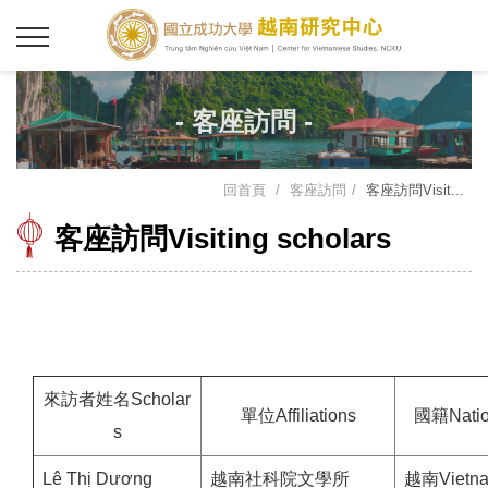
- 客座訪問 -
回首頁
客座訪問
客座訪問Visit...
客座訪問Visiting scholars
來訪者姓名Scholar
單位Affiliations
國籍Nation
s
Lê Thị Dương
越南社科院文學所
越南Vietn