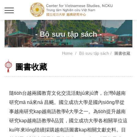
- Bộ sưu tập sách -
Home
Bộ sưu tập sách
圖書收藏
圖書收藏
隨tio̍h台越兩國教育文化交流活動jú來jú濟，台灣ê越南
研究mā ná來ná 昌颺。國立成功大學是國內siōng早從
事越南研究kap越南語教學ê大學之一。為tio̍h提升越南
研究kap越南語教學ê品質，國立成功大學各相關單位這
kuí年來lóng陸續採購越南語圖書kap相關文獻史料。目