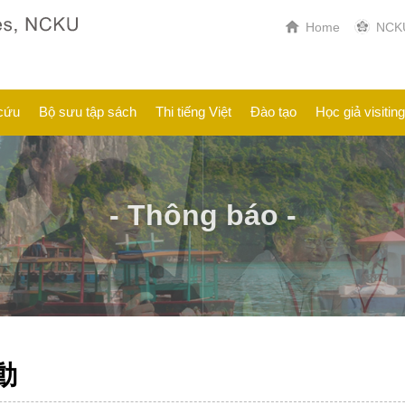
Home
NCK
cứu
Bộ sưu tập sách
Thi tiếng Việt
Đào tạo
Học giả visiting
- Thông báo -
動