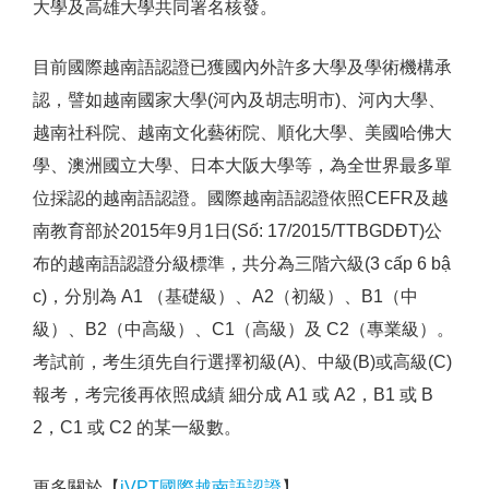
大學及高雄大學共同署名核發。
目前國際越南語認證已獲國內外許多大學及學術機構承
認，譬如越南國家大學(河內及胡志明市)、河內大學、
越南社科院、越南文化藝術院、順化大學、美國哈佛大
學、澳洲國立大學、日本大阪大學等，為全世界最多單
位採認的越南語認證。國際越南語認證依照CEFR及越
南教育部於2015年9月1日(Số: 17/2015/TTBGDĐT)公
布的越南語認證分級標準，共分為三階六級(3 cấp 6 bậ
c)，分別為 A1 （基礎級）、A2（初級）、B1（中
級）、B2（中高級）、C1（高級）及 C2（專業級）。
考試前，考生須先自行選擇初級(A)、中級(B)或高級(C)
報考，考完後再依照成績 細分成 A1 或 A2，B1 或 B
2，C1 或 C2 的某一級數。
更多關於【
iVPT國際越南語認證
】